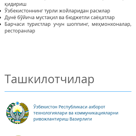
қидириш
Ўзбекистоннинг турли жойларидан расмлар
Дунё бўйича мустақил ва бюджетли саёҳатлар
Барчаси туристлар учун шоппинг, меҳмонхоналар,
ресторанлар
Ташкилотчилар
Ўзбекистон Республикаси ахборот
технологиялари ва коммуникацияларни
ривожлантириш Вазирлиги