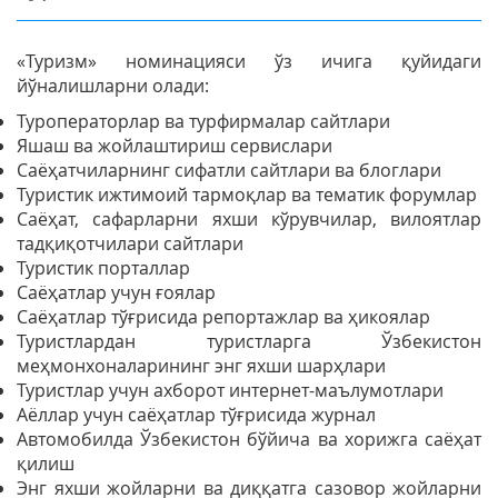
«Туризм» номинацияси ўз ичига қуйидаги
йўналишларни олади:
Туроператорлар ва турфирмалар сайтлари
Яшаш ва жойлаштириш сервислари
Саёҳатчиларнинг сифатли сайтлари ва блоглари
Туристик ижтимоий тармоқлар ва тематик форумлар
Саёҳат, сафарларни яхши кўрувчилар, вилоятлар
тадқиқотчилари сайтлари
Туристик порталлар
Саёҳатлар учун ғоялар
Саёҳатлар тўғрисида репортажлар ва ҳикоялар
Туристлардан туристларга Ўзбекистон
меҳмонхоналарининг энг яхши шарҳлари
Туристлар учун ахборот интернет-маълумотлари
Аёллар учун саёҳатлар тўғрисида журнал
Автомобилда Ўзбекистон бўйича ва хорижга саёҳат
қилиш
Энг яхши жойларни ва диққатга сазовор жойларни